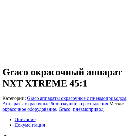
Graco окрасочный аппарат
NXT XTREME 45:1
Категории:
Graco аппараты окрасочные с пневмоприводом
,
Аппараты окрасочные безвоздушного распыления
Метки:
окрасочное оборудование
,
Graco
,
пневмопривод
Описание
Документация