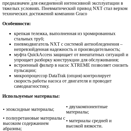
предназначен для ежедневной интенсивной эксплуатации в
тяжелых условиях. Пневматический привод NXT стал верхом
технических достижений компании Graco
Особенности:
крепкая тележка, выполненная из хромированных
стальных труб;
пневмодвигатель NXT с системой антиобледенения –
непревзойденная надежность и производительность;
муфта
QuickAccess
защищает от внештатных ситуаций и
упрощает разборку конструкции для обслуживания;
встроенный фильтр в насос XTREME позволяет снизить
пульсации;
микропроцессор
DataTrak
(опция) контролирует
скорость работы насоса от двигателя и проводит
самодиагностику.
Используемые материалы:
• двухкомпонентные
• эпоксидные материалы;
материалы;
• полиуретановые материалы с
• материалы средней и
высоким содержанием
высокой вязкости.
абразива;