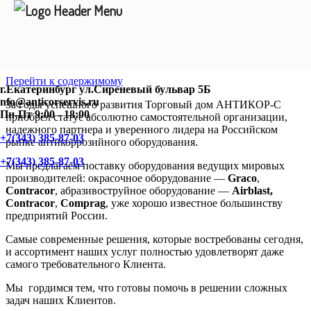
Перейти к содержимому
г.Екатеринбург ул.Сиреневый бульвар 5Б
nfo@anticorservis.ru
За годы успешного развития Торговый дом АНТИКОР-С
Пн-Пт 9:00 - 18:00
приобрел статус абсолютно самостоятельной организации,
надежного партнера и уверенного лидера на Российском
+7(343) 385-87-03
рынке антикоррозийного оборудования.
+7(343) 385-87-03
Мы предлагаем поставку оборудования ведущих мировых
производителей: окрасочное оборудование —
Graco
,
Contracor
, абразивоструйное оборудование —
Airblast,
Contracor
,
Comprag
, уже хорошо известное большинству
предприятий России.
Самые современные решения, которые востребованы сегодня,
и ассортимент наших услуг полностью удовлетворят даже
самого требовательного Клиента.
Мы гордимся тем, что готовы помочь в решении сложных
задач наших Клиентов.