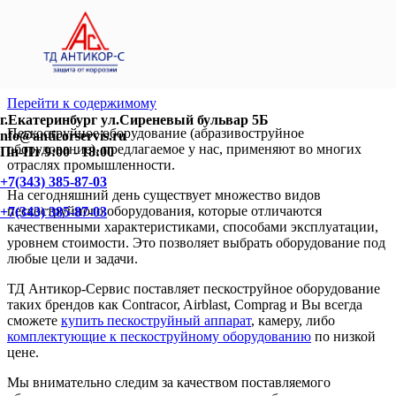
Перейти к содержимому
г.Екатеринбург ул.Сиреневый бульвар 5Б
Пескоструйное оборудование (абразивоструйное
nfo@anticorservis.ru
оборудование), предлагаемое у нас, применяют во многих
Пн-Пт 9:00 - 18:00
отраслях промышленности.
+7(343) 385-87-03
На сегодняшний день существует множество видов
пескоструйного оборудования, которые отличаются
+7(343) 385-87-03
качественными характеристиками, способами эксплуатации,
уровнем стоимости. Это позволяет выбрать оборудование под
любые цели и задачи.
ТД Антикор-Сервис поставляет пескоструйное оборудование
таких брендов как Contracor, Airblast, Comprag и Вы всегда
сможете
купить пескоструйный аппарат
, камеру, либо
комплектующие к пескоструйному оборудованию
по низкой
цене.
Мы внимательно следим за качеством поставляемого