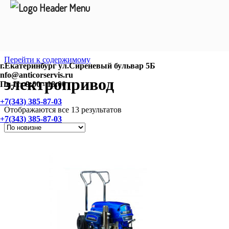
Перейти к содержимому
г.Екатеринбург ул.Сиреневый бульвар 5Б
nfo@anticorservis.ru
электропривод
Пн-Пт 9:00 - 18:00
+7(343) 385-87-03
Отображаются все 13 результатов
+7(343) 385-87-03