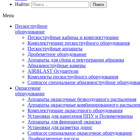
Найти:
Menu
Пескоструйное
оборудование
Пескоструйные кабины и комплектующие
Комплектующие пескоструйного оборудования
Пескоструйные аппараты
Дробеметное оборудование
Аппараты для сбора и рекуперации абразива
Абразивоструйные камеры
AIRBLAST Осушители
Комплекты пескоструйного оборудования
Contracor специальное абразивоструйное оборудова
Окрасочное
оборудование
Аппараты окрасочные безвоздушного распыления
Аппараты окрасочные комбинированного распыле
Комплектующие окрасочного оборудования
Установки для нанесения ППУ и Полимочевины
Аппараты для финишной окраски
Установки для разметки дорог
Contracor специальное окрасочное оборудование
Диафрагменные насосы