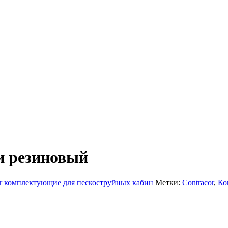
и резиновый
or комплектующие для пескоструйных кабин
Метки:
Contracor
,
Ко