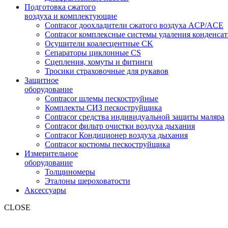
Подготовка сжатого
воздуха и комплектующие
Contracor доохладители сжатого воздуха ACP/ACE
Contracor комплексные системы удаления конденс
Осушители коалесцентные CK
Сепараторы циклонные CS
Сцепления, хомуты и фитинги
Тросики страховочные для рукавов
Защитное
оборудование
Contracor шлемы пескоструйные
Комплекты СИЗ пескоструйщика
Contracor средства индивидуальной защиты маляра
Contracor фильтр очистки воздуха дыхания
Contracor Кондиционер воздуха дыхания
Contracor костюмы пескоструйщика
Измерительное
оборудование
Толщиномеры
Эталоны шероховатости
Аксессуары
CLOSE