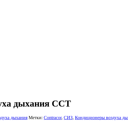
духа дыхания CCT
здуха дыхания
Метки:
Contracor
,
СИЗ
,
Кондиционеры воздуха ды