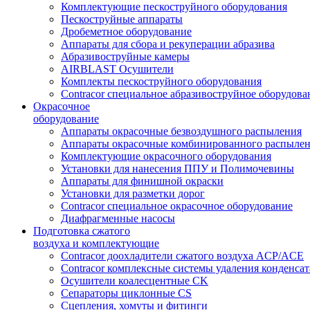
Комплектующие пескоструйного оборудования
Пескоструйные аппараты
Дробеметное оборудование
Аппараты для сбора и рекуперации абразива
Абразивоструйные камеры
AIRBLAST Осушители
Комплекты пескоструйного оборудования
Contracor специальное абразивоструйное оборудова
Окрасочное
оборудование
Аппараты окрасочные безвоздушного распыления
Аппараты окрасочные комбинированного распыле
Комплектующие окрасочного оборудования
Установки для нанесения ППУ и Полимочевины
Аппараты для финишной окраски
Установки для разметки дорог
Contracor специальное окрасочное оборудование
Диафрагменные насосы
Подготовка сжатого
воздуха и комплектующие
Contracor доохладители сжатого воздуха ACP/ACE
Contracor комплексные системы удаления конденс
Осушители коалесцентные CK
Сепараторы циклонные CS
Сцепления, хомуты и фитинги