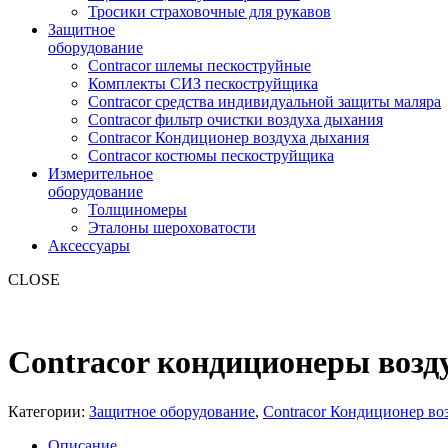
Тросики страховочные для рукавов
Защитное
оборудование
Contracor шлемы пескоструйные
Комплекты СИЗ пескоструйщика
Contracor средства индивидуальной защиты маляра
Contracor фильтр очистки воздуха дыхания
Contracor Кондиционер воздуха дыхания
Contracor костюмы пескоструйщика
Измерительное
оборудование
Толщиномеры
Эталоны шероховатости
Аксессуары
CLOSE
Contracor кондиционеры воз
Категории:
Защитное оборудование
,
Contracor Кондиционер во
Описание