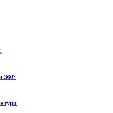
C
и 360°
ентури