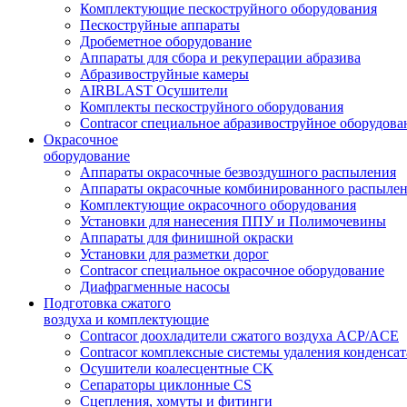
Комплектующие пескоструйного оборудования
Пескоструйные аппараты
Дробеметное оборудование
Аппараты для сбора и рекуперации абразива
Абразивоструйные камеры
AIRBLAST Осушители
Комплекты пескоструйного оборудования
Contracor специальное абразивоструйное оборудова
Окрасочное
оборудование
Аппараты окрасочные безвоздушного распыления
Аппараты окрасочные комбинированного распыле
Комплектующие окрасочного оборудования
Установки для нанесения ППУ и Полимочевины
Аппараты для финишной окраски
Установки для разметки дорог
Contracor специальное окрасочное оборудование
Диафрагменные насосы
Подготовка сжатого
воздуха и комплектующие
Contracor доохладители сжатого воздуха ACP/ACE
Contracor комплексные системы удаления конденс
Осушители коалесцентные CK
Сепараторы циклонные CS
Сцепления, хомуты и фитинги