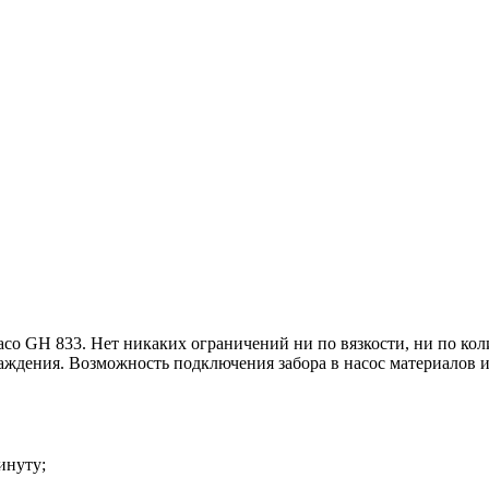
co GH 833. Нет никаких ограничений ни по вязкости, ни по ко
дения. Возможность подключения забора в насос материалов из
инуту;