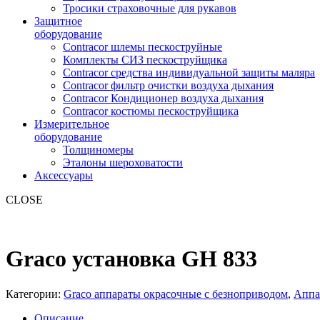
Тросики страховочные для рукавов
Защитное
оборудование
Contracor шлемы пескоструйные
Комплекты СИЗ пескоструйщика
Contracor средства индивидуальной защиты маляра
Contracor фильтр очистки воздуха дыхания
Contracor Кондиционер воздуха дыхания
Contracor костюмы пескоструйщика
Измерительное
оборудование
Толщиномеры
Эталоны шероховатости
Аксессуары
CLOSE
Graco установка GH 833
Категории:
Graco аппараты окрасочные с безноприводом
,
Аппа
Описание