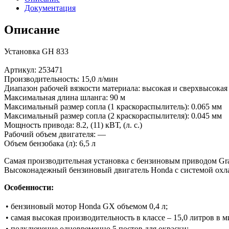
Документация
Описание
Установка GH 833
Артикул: 253471
Производительность: 15,0 л/мин
Диапазон рабочей вязкости материала: высокая и сверхвысокая
Максимальная длина шланга: 90 м
Максимальный размер сопла (1 краскораспылитель): 0.065 мм
Максимальный размер сопла (2 краскораспылителя): 0.045 мм
Мощность привода: 8.2, (11) кВТ, (л. с.)
Рабочий объем двигателя: —
Объем бензобака (л): 6,5 л
Самая производительная установка с бензиновым приводом Gra
Высоконадежный бензиновый двигатель Honda с системой охлаж
Особенности:
• бензиновый мотор Honda GX объемом 0,4 л;
• самая высокая производительность в классе – 15,0 литров в м
• подключение одновременно 5 постов для окраски;