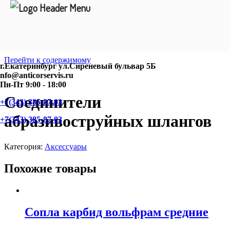
Перейти к содержимому
г.Екатеринбург ул.Сиреневый бульвар 5Б
nfo@anticorservis.ru
Пн-Пт 9:00 - 18:00
Соединители
+7(343) 385-87-03
абразивоструйных шлангов
+7(343) 385-87-03
Категория:
Аксессуары
Похожие товары
Сопла карбид вольфрам средние