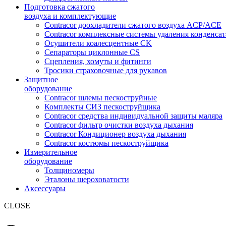
Подготовка сжатого
воздуха и комплектующие
Contracor доохладители сжатого воздуха ACP/ACE
Contracor комплексные системы удаления конденс
Осушители коалесцентные CK
Сепараторы циклонные CS
Сцепления, хомуты и фитинги
Тросики страховочные для рукавов
Защитное
оборудование
Contracor шлемы пескоструйные
Комплекты СИЗ пескоструйщика
Contracor средства индивидуальной защиты маляра
Contracor фильтр очистки воздуха дыхания
Contracor Кондиционер воздуха дыхания
Contracor костюмы пескоструйщика
Измерительное
оборудование
Толщиномеры
Эталоны шероховатости
Аксессуары
CLOSE