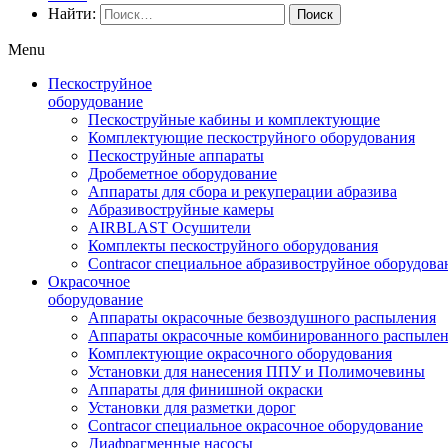
Найти:
Menu
Пескоструйное
оборудование
Пескоструйные кабины и комплектующие
Комплектующие пескоструйного оборудования
Пескоструйные аппараты
Дробеметное оборудование
Аппараты для сбора и рекуперации абразива
Абразивоструйные камеры
AIRBLAST Осушители
Комплекты пескоструйного оборудования
Contracor специальное абразивоструйное оборудова
Окрасочное
оборудование
Аппараты окрасочные безвоздушного распыления
Аппараты окрасочные комбинированного распыле
Комплектующие окрасочного оборудования
Установки для нанесения ППУ и Полимочевины
Аппараты для финишной окраски
Установки для разметки дорог
Contracor специальное окрасочное оборудование
Диафрагменные насосы