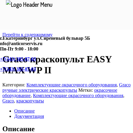
Перейти к содержимому
г.Екатеринбург ул.Сиреневый бульвар 5Б
nfo@anticorservis.ru
Пн-Пт 9:00 - 18:00
Graco краскопульт EASY
+7(343) 385-87-03
MAX WP II
+7(343) 385-87-03
Категории:
Комплектующие окрасочного оборудования
,
Graco
ручные электрические краскопульты
Метки:
окрасочное
оборудование
,
Комплектующие окрасочного оборудования
,
Graco
,
краскопульты
Описание
Документация
Описание