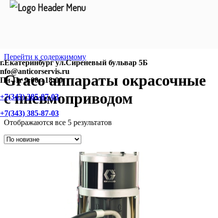
Перейти к содержимому
г.Екатеринбург ул.Сиреневый бульвар 5Б
nfo@anticorservis.ru
Graco аппараты окрасочные
Пн-Пт 9:00 - 18:00
с пневмоприводом
+7(343) 385-87-03
+7(343) 385-87-03
Отображаются все 5 результатов