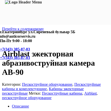
Перейти к содержимому
г.Екатеринбург ул.Сиреневый бульвар 5Б
nfo@anticorservis.ru
Пн-Пт 9:00 - 18:00
+7(343) 385-87-03
Airblast эжекторная
+7(343) 385-87-03
абразивоструйная камера
AB-90
Категории:
Пескоструйное оборудование
,
Пескоструйные
кабины и комплектующие
,
Кабины эжекторные
пескоструйные
Метки:
Пескоструйные кабины
,
Airblast
,
пескоструйное оборудование
Описание