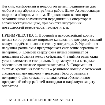
Легкий, комфортный и недорогой шлем предназначен для
любого вида абразивоструйных работ. Шлем Aspect оснащен
широким обзорным окном. Широкое окно важно при
ограниченной возможности передвижения оператора в
абразивоструйном цехе, при очистке внутренних
поверхностей резервуаров, трюмов и т. п.
ПРЕИМУЩЕСТВА
1. Прочный и износостойкий корпус
шлема со встроенным широким каналом, по которому свежий
воздух подаётся на лицо и голову оператора. 2. Удлинённая
наружная рамка окна предотвращает скопление абразива на
пелерине. 3. Козырёк сверху окна шлема защищает от
попадания абразива между стёклами. 4. Защёлка рамы окна
устанавливается в специальный промежуток на козырьке,
обеспечивая плотное прилегание рамы. 5. Современная
система крепления пелерины – резиновое кольцо с застёжкой
с храповым механизмом – позволяет быстро заменять
пелерину. 6. Два стекла и стальная сетка обеспечивают
прекрасный обзор рабочей площадки и надёжную защиту
оператора.
СМЕННЫЕ ПЛЁНКИ ШЛЕМА ASPECT