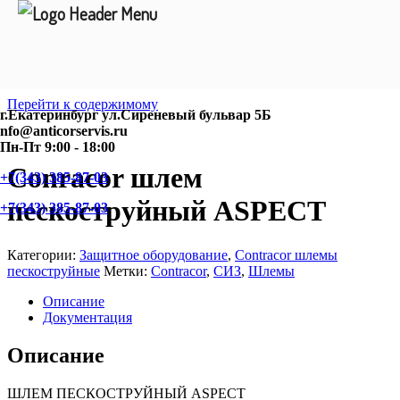
Перейти к содержимому
г.Екатеринбург ул.Сиреневый бульвар 5Б
nfo@anticorservis.ru
Пн-Пт 9:00 - 18:00
Conracor шлем
+7(343) 385-87-03
пескоструйный ASPECT
+7(343) 385-87-03
Категории:
Защитное оборудование
,
Contracor шлемы
пескоструйные
Метки:
Contracor
,
СИЗ
,
Шлемы
Описание
Документация
Описание
ШЛЕМ ПЕСКОСТРУЙНЫЙ ASPECT