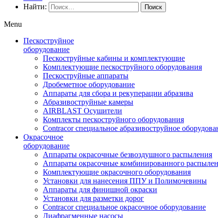
Найти:
Menu
Пескоструйное
оборудование
Пескоструйные кабины и комплектующие
Комплектующие пескоструйного оборудования
Пескоструйные аппараты
Дробеметное оборудование
Аппараты для сбора и рекуперации абразива
Абразивоструйные камеры
AIRBLAST Осушители
Комплекты пескоструйного оборудования
Contracor специальное абразивоструйное оборудова
Окрасочное
оборудование
Аппараты окрасочные безвоздушного распыления
Аппараты окрасочные комбинированного распыле
Комплектующие окрасочного оборудования
Установки для нанесения ППУ и Полимочевины
Аппараты для финишной окраски
Установки для разметки дорог
Contracor специальное окрасочное оборудование
Диафрагменные насосы