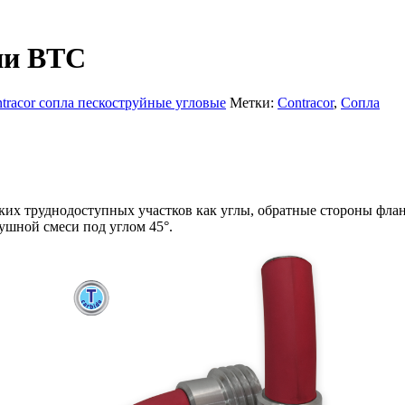
рии BTC
tracor сопла пескоструйные угловые
Метки:
Contracor
,
Сопла
ких труднодоступных участков как углы, обратные стороны фла
ушной смеси под углом 45°.