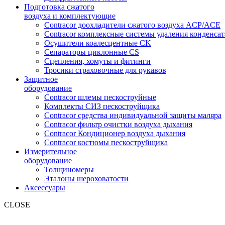
Подготовка сжатого
воздуха и комплектующие
Contracor доохладители сжатого воздуха ACP/ACE
Contracor комплексные системы удаления конденс
Осушители коалесцентные CK
Сепараторы циклонные CS
Сцепления, хомуты и фитинги
Тросики страховочные для рукавов
Защитное
оборудование
Contracor шлемы пескоструйные
Комплекты СИЗ пескоструйщика
Contracor средства индивидуальной защиты маляра
Contracor фильтр очистки воздуха дыхания
Contracor Кондиционер воздуха дыхания
Contracor костюмы пескоструйщика
Измерительное
оборудование
Толщиномеры
Эталоны шероховатости
Аксессуары
CLOSE