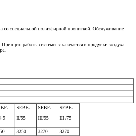
кна со специальной полиэфирной пропиткой. Обслуживание
. Принцип работы системы заключается в продувке воздуха
ра.
EBF-
SEBF-
SEBF-
SEBF-
4 5
II/55
III/55
III /75
50
3250
3270
3270