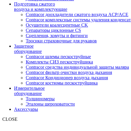
Подготовка сжатого
воздуха и комплектующие
Contracor доохладители сжатого воздуха ACP/ACE
Contracor комплексные системы удаления конденс
Осушители коалесцентные CK
Сепараторы циклонные CS
Сцепления, хомуты и фитинги
Тросики страховочные для рукавов
Защитное
оборудование
Contracor шлемы пескоструйные
Комплекты СИЗ пескоструйщика
Contracor средства индивидуальной защиты маляра
Contracor фильтр очистки воздуха дыхания
Contracor Кондиционер воздуха дыхания
Contracor костюмы пескоструйщика
Измерительное
оборудование
Толщиномеры
Эталоны шероховатости
Аксессуары
CLOSE