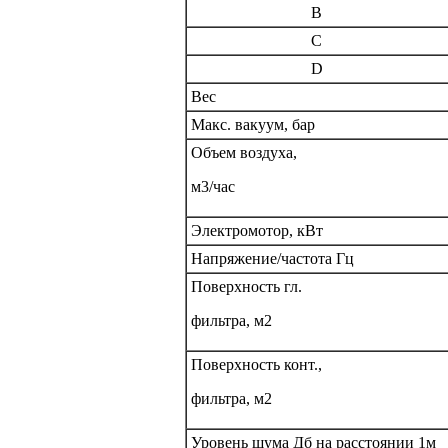
B
C
D
Вес
Макс. вакуум, бар
Объем воздуха,
м3/час
Электромотор, кВт
Напряжение/частота Гц
Поверхность гл.
фильтра, м2
Поверхность конт.,
фильтра, м2
Уровень шума Дб на расстоянии 1м