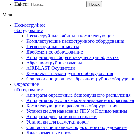
Найти:
Menu
Пескоструйное
оборудование
Пескоструйные кабины и комплектующие
Комплектующие пескоструйного оборудования
Пескоструйные аппараты
Дробеметное оборудование
Аппараты для сбора и рекуперации абразива
Абразивоструйные камеры
AIRBLAST Осушители
Комплекты пескоструйного оборудования
Contracor специальное абразивоструйное оборудова
Окрасочное
оборудование
Аппараты окрасочные безвоздушного распыления
Аппараты окрасочные комбинированного распыле
Комплектующие окрасочного оборудования
Установки для нанесения ППУ и Полимочевины
Аппараты для финишной окраски
Установки для разметки дорог
Contracor специальное окрасочное оборудование
Диафрагменные насосы