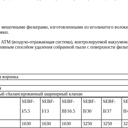
ми мешочными фильтрами, изготовленными из игольчатого воло
овки.
в ATM (воздухо-отражающая система), контролируемой вакуумом
ктивным способом удаления собранной пыли с поверхности фильт
я воронка
м
ый сбалансированный шарнирный клапан
SEBF-
SEBF-
SEBF-
SEBF-
SEBF-
S
I/5.5
I/13
III/16.5
II/30
II/37
II/
1630
1630
1630
3250
3250
32