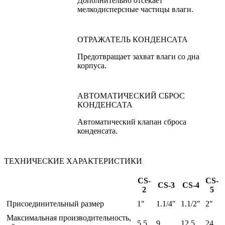
Дополнительно отсекает
мелкодисперсные частицы влаги.
ОТРАЖАТЕЛЬ КОНДЕНСАТА
Предотвращает захват влаги со дна
корпуса.
АВТОМАТИЧЕСКИЙ СБРОС
КОНДЕНСАТА
Автоматический клапан сброса
конденсата.
ТЕХНИЧЕСКИЕ ХАРАКТЕРИСТИКИ
CS-
CS-
CS-3
CS-4
2
5
Присоединительный размер
1″
1.1/4″
1.1/2″
2″
Максимальная производительность,
5,5
9
12,5
24